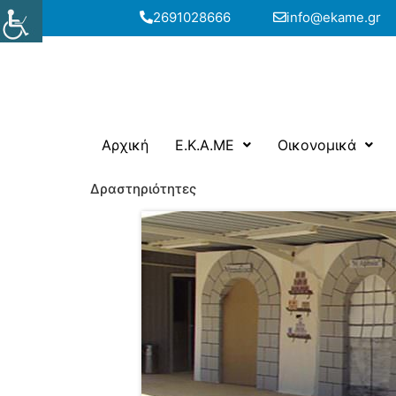
2691028666
info@ekame.gr
Αρχική
E.K.A.ME
Οικονομικά
Δραστηριότητες