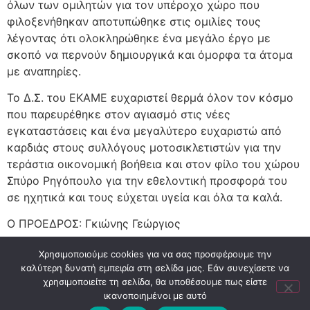
όλων των ομιλητών για τον υπέροχο χώρο που
φιλοξενήθηκαν αποτυπώθηκε στις ομιλίες τους
λέγοντας ότι ολοκληρώθηκε ένα μεγάλο έργο με
σκοπό να περνούν δημιουργικά και όμορφα τα άτομα
με αναπηρίες.
Το Δ.Σ. του ΕΚΑΜΕ ευχαριστεί θερμά όλον τον κόσμο
που παρευρέθηκε στον αγιασμό στις νέες
εγκαταστάσεις και ένα μεγαλύτερο ευχαριστώ από
καρδιάς στους συλλόγους μοτοσικλετιστών για την
τεράστια οικονομική βοήθεια και στον φίλο του χώρου
Σπύρο Ρηγόπουλο για την εθελοντική προσφορά του
σε ηχητικά και τους εύχεται υγεία και όλα τα καλά.
Ο ΠΡΟΕΔΡΟΣ: Γκιώνης Γεώργιος
Η ΓΡΑΜΜΑΤΕΑΣ:
Κούσκουρη Βασιλική
Χρησιμοποιούμε cookies για να σας προσφέρουμε την
καλύτερη δυνατή εμπειρία στη σελίδα μας. Εάν συνεχίσετε να
χρησιμοποιείτε τη σελίδα, θα υποθέσουμε πως είστε
ΑΡΧΙΚΗ
GDPR
Πολιτική Απορρήτου – Cookies
ικανοποιημένοι με αυτό