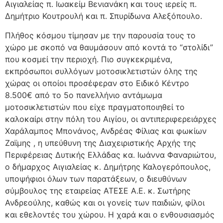
Αιγιαλείας π. Ιωακείμ Βενιανάκη και τους ιερείς π.
Δημήτριο Κουτρουλή και π. Σπυρίδωνα Αλεξόπουλο.
Πλήθος κόσμου τίμησαν με την παρουσία τους το
χώρο με σκοπό να θαυμάσουν από κοντά το “στολίδι”
που κοσμεί την περιοχή. Πιο συγκεκριμένα,
εκπρόσωποι συλλόγων μοτοσικλετιστών όλης της
χώρας οι οποίοι προσέφεραν στο Ειδικό Κέντρο
8.500€ από το 5ο πανελλήνιο αντάμωμα
μοτοσικλετιστών που είχε πραγματοποιηθεί το
καλοκαίρι στην πόλη του Αιγίου, οι αντιπεριφερειάρχες
Χαράλαμπος Μπονάνος, Ανδρέας Φίλιας και φωκίων
Ζαϊμης , η υπεύθυνη της Διαχειριστικής Αρχής της
Περιφέρειας Δυτικής Ελλάδας κα. Ιωάννα Φαναριώτου,
ο δήμαρχος Αιγιαλείας κ. Δημήτρης Καλογερόπουλος,
υποψήφιοι όλων των παρατάξεων, ο διευθύνων
σύμβουλος της εταιρείας ΑΤΕΣΕ Α.Ε. κ. Σωτήρης
Ανδρεούλης, καθώς και οι γονείς των παιδιών, φίλοι
και εθελοντές του χώρου. Η χαρά και ο ενθουσιασμός