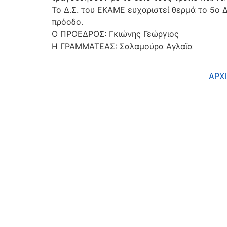
Το Δ.Σ. του ΕΚΑΜΕ ευχαριστεί θερμά το 5ο Δ
πρόοδο.
Ν
Ο ΠΡΟΕΔΡΟΣ: Γκιώνης Γεώργιος
Η ΓΡΑΜΜΑΤΕΑΣ: Σαλαμούρα Αγλαϊα
ΑΡΧ